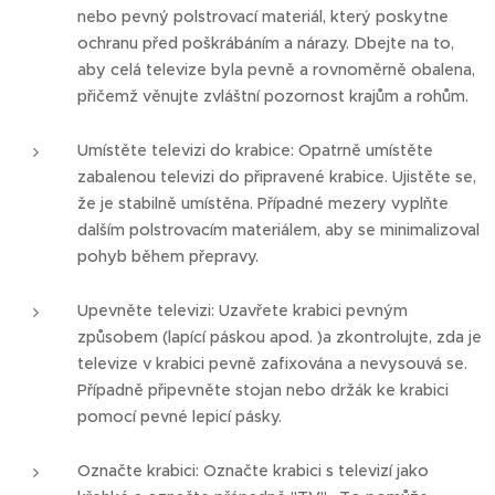
nebo pevný polstrovací materiál, který poskytne
ochranu před poškrábáním a nárazy. Dbejte na to,
aby celá televize byla pevně a rovnoměrně obalena,
přičemž věnujte zvláštní pozornost krajům a rohům.
Umístěte televizi do krabice: Opatrně umístěte
zabalenou televizi do připravené krabice. Ujistěte se,
že je stabilně umístěna. Případné mezery vyplňte
dalším polstrovacím materiálem, aby se minimalizoval
pohyb během přepravy.
Upevněte televizi: Uzavřete krabici pevným
způsobem (lapící páskou apod. )a zkontrolujte, zda je
televize v krabici pevně zafixována a nevysouvá se.
Případně připevněte stojan nebo držák ke krabici
pomocí pevné lepicí pásky.
Označte krabici: Označte krabici s televizí jako