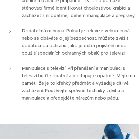
křehké a označte přápadně "TV" . To pomůže
stěhovací firmě identifikovat choulostivou krabici a
zacházet s ní opatrněji během manipulace a přepravy.
Dodatečná ochrana: Pokud je televize velmi cenná
nebo se obáváte o její bezpečnost, můžete zvážit
dodatečnou ochranu, jako je extra pojištění nebo
použití speciálních ochranných obalů pro televizi.
Manipulace s televizí: Při přenášení a manipulaci s
televizí buďte opatrní a postupujte opatrně. Mějte na
paměti, že je to křehký předmět a vyžaduje citlivé
zacházení. Používejte správné techniky zdvihu a
manipulace a předejděte nárazům nebo pádu.