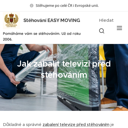
Stěhujeme po celé ČR i Evropské unii.
Stěhování EASY MOVING
Hledat
Pomáháme vám se stěhováním. Už od roku
2006.
Jak zabalit televizi před
stěhováním
20.05.2023
Důkladné a správné
zabalení televize před stěhováním
je